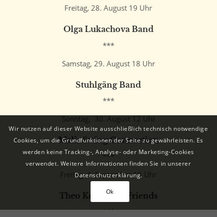
Freitag, 28. August 19 Uhr
Olga Lukachova Band
***
Samstag, 29. August 18 Uhr
Stuhlgäng Band
***
Sonntag, 30. August 12 Uhr
Wir nutzen auf dieser Website ausschließlich technisch notwendige
Malis Swing Connection
Cookies, um die Grundfunktionen der Seite zu gewährleisten. Es
werden keine Tracking-, Analyse- oder Marketing-Cookies
***
verwendet. Weitere Informationen finden Sie in unserer
Freitag, 4. September 19 Uhr
Datenschutzerklärung.
Ok
Theo Kollross & Friends
***