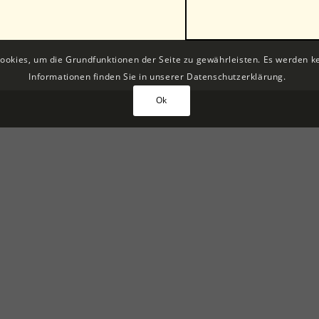
Cookies, um die Grundfunktionen der Seite zu gewährleisten. Es werden k
Informationen finden Sie in unserer Datenschutzerklärung.
Ok
IMPRESSUM
Geschäftsführung: Elias Lobewein
USt.-ID: DE350259188
Handelsregisterauszug: HRB: 37061