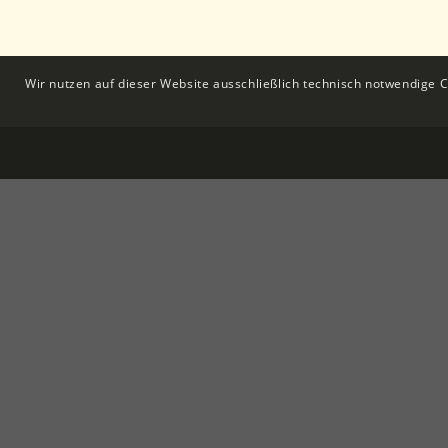
Wir nutzen auf dieser Website ausschließlich technisch notwendige 
KONTAKT
Alte Villa Utting
Seestr. 32
86919 Utting am Ammersee
Tel.:
08806-3339350
E-Mail:
info@alte-villa-utting.de